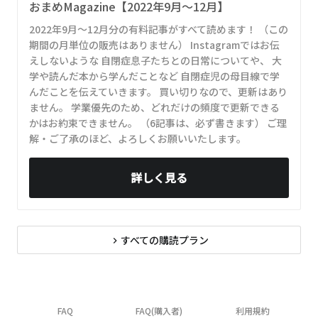
おまめMagazine【2022年9月～12月】
2022年9月～12月分の有料記事がすべて読めます！ （この
期間の月単位の販売はありません） Instagramではお伝
えしないような 自閉症息子たちとの日常についてや、 大
学や読んだ本から学んだことなど 自閉症児の母目線で学
んだことを伝えていきます。 買い切りなので、更新はあり
ません。 学業優先のため、どれだけの頻度で更新できる
かはお約束できません。 （6記事は、必ず書きます） ご理
解・ご了承のほど、よろしくお願いいたします。
詳しく見る
すべての購読プラン
navigate_next
FAQ
FAQ(購入者)
利用規約