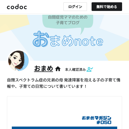
ログイン
無料で始める
おまめ
home
本人確認済み
自閉スペクトラム症の兄弟の母 発達障害を抱える子の子育て情
報や、子育ての日常について書いています！