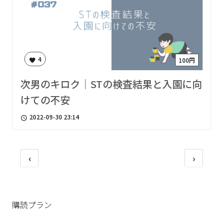
4
100円
favorite
次男のキロク｜STの検査結果と入園に向
けての不安
2022-09-30 23:14
access_time
‹
›
購読プラン