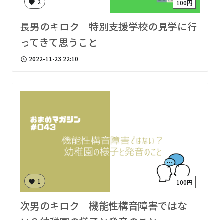
2
100円
favorite
長男のキロク｜特別支援学校の見学に行
ってきて思うこと
2022-11-23 22:10
access_time
1
100円
favorite
次男のキロク｜機能性構音障害ではな