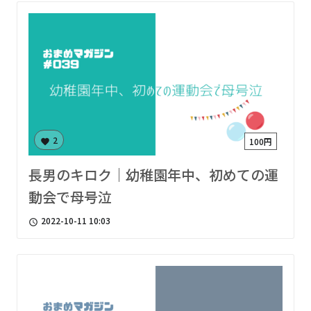
2
100円
favorite
長男のキロク｜幼稚園年中、初めての運
動会で母号泣
2022-10-11 10:03
access_time