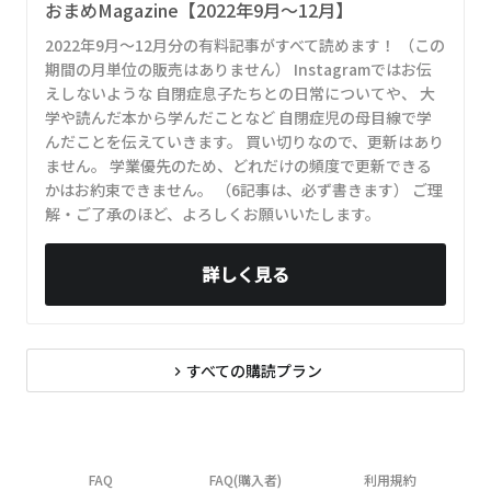
おまめMagazine【2022年9月～12月】
2022年9月～12月分の有料記事がすべて読めます！ （この
期間の月単位の販売はありません） Instagramではお伝
えしないような 自閉症息子たちとの日常についてや、 大
学や読んだ本から学んだことなど 自閉症児の母目線で学
んだことを伝えていきます。 買い切りなので、更新はあり
ません。 学業優先のため、どれだけの頻度で更新できる
かはお約束できません。 （6記事は、必ず書きます） ご理
解・ご了承のほど、よろしくお願いいたします。
詳しく見る
すべての購読プラン
navigate_next
FAQ
FAQ(購入者)
利用規約