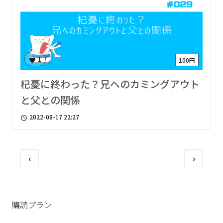
1
100円
favorite
杞憂に終わった？兄へのカミングアウト
と父との関係
2022-08-17 22:27
access_time
‹
›
購読プラン