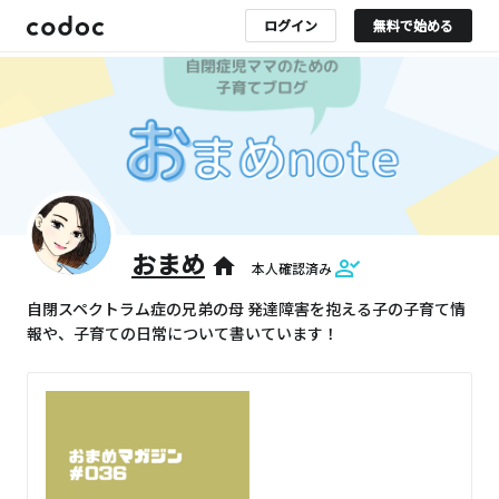
ログイン
無料で始める
おまめ
home
本人確認済み
自閉スペクトラム症の兄弟の母 発達障害を抱える子の子育て情
報や、子育ての日常について書いています！