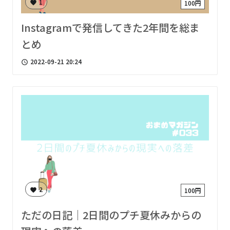
1
100円
favorite
Instagramで発信してきた2年間を総ま
とめ
2022-09-21 20:24
access_time
2
100円
favorite
ただの日記｜2日間のプチ夏休みからの