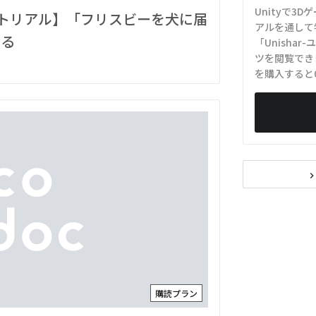
Unityで3
チュートリアル】「フリスビーを犬に届
アルを通して
ける
「Unisha
ツを閲覧でき
を購入すると
navigate_ne
購読プラン