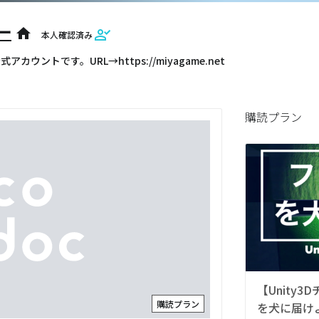
ャー
home
本人確認済み
アカウントです。URL→https://miyagame.net
購読プラン
【Unity
購読プラン
を犬に届け