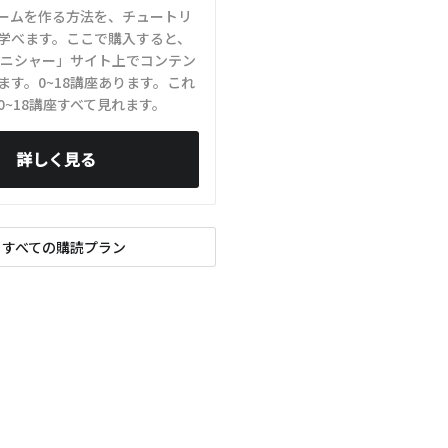
Dゲームを作る方法を、チュートリ
学べます。ここで購入すると、
r-ユニシャー」サイト上でコンテン
ます。0~18講座あります。これ
0~18講座すべて見れます。
詳しく見る
すべての購読プラン
xt