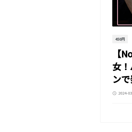
450円
【N
女！
ンで
2024-03
access_time