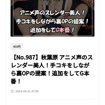
450円
【No.987】秋葉原 アニメ声のス
レンダー美人！手コキをしなが
ら裏OPの提案！追加をしてG本
番！
2024-04-01 07:05
access_time