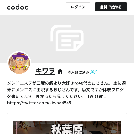
ログイン
無料で始める
キワヲ
home
本人確認済み
メンドエステが三度の飯より大好きな40代のおじさん。 主に週
末にメンエスに出現するおじさんです。駄文ですが体験ブログ
を書いてます。良かったら見てください。 Twitter：
https://twitter.com/kiwao4545