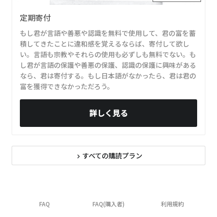
定期寄付
もし君が言語や善悪や認識を無料で使用して、君の富を蓄
積してきたことに違和感を覚えるならば、寄付して欲し
い。言語も宗教やそれらの使用も必ずしも無料でない。も
し君が言語の保護や善悪の保護、認識の保護に興味がある
なら、君は寄付する。もし日本語がなかったら、君は君の
富を獲得できなかっただろう。
詳しく見る
すべての購読プラン
navigate_next
FAQ
FAQ(購入者)
利用規約