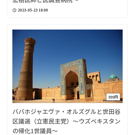
2023-05-23 18:08
access_time
300円
ババホジャエヴァ・オルズグルと世田谷
区議選（立憲民主党）〜ウズベキスタン
の帰化1世議員〜