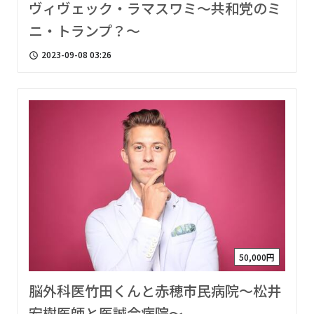
ヴィヴェック・ラマスワミ〜共和党のミ
ニ・トランプ？〜
2023-09-08 03:26
access_time
50,000円
脳外科医竹田くんと赤穂市民病院〜松井
宏樹医師と医誠会病院〜