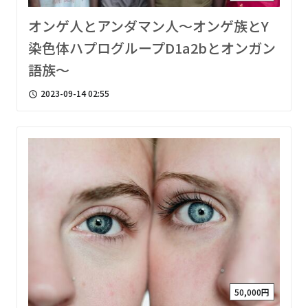
オンゲ人とアンダマン人〜オンゲ族とY
染色体ハプログループD1a2bとオンガン
語族〜
2023-09-14 02:55
access_time
50,000円