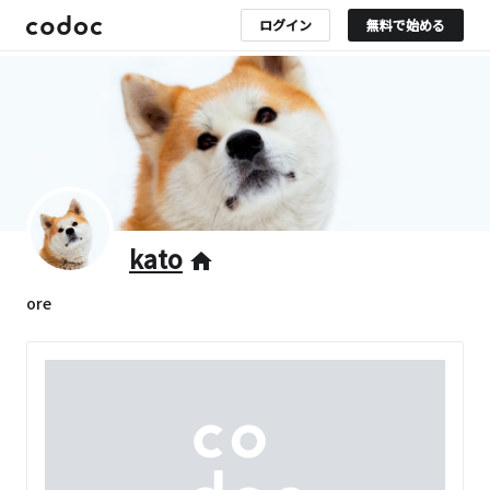
ログイン
無料で始める
kato
home
ore