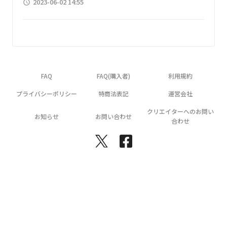
2023-06-02 14:55
access_time
FAQ
FAQ(購入者)
利用規約
プライバシーポリシー
特商法表記
運営会社
クリエイターへのお問い
お知らせ
お問い合わせ
合わせ