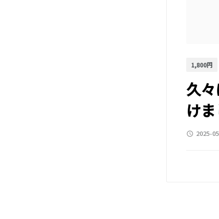
1,800円
久々
けま
2025-05
access_time