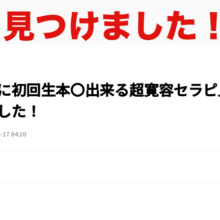
に初回生本〇出来る超寛容セラピ
した！
-17 04:10