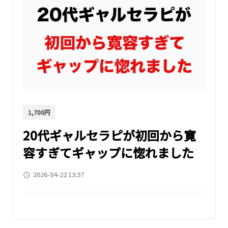
1,700円
20代ギャルセラピが初回から寛
容すぎてギャップに惚れました
2026-04-22 13:37
access_time