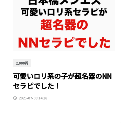
2,000円
可愛いロリ系の子が超名器のNN
セラピでした！
2025-07-08 14:18
access_time