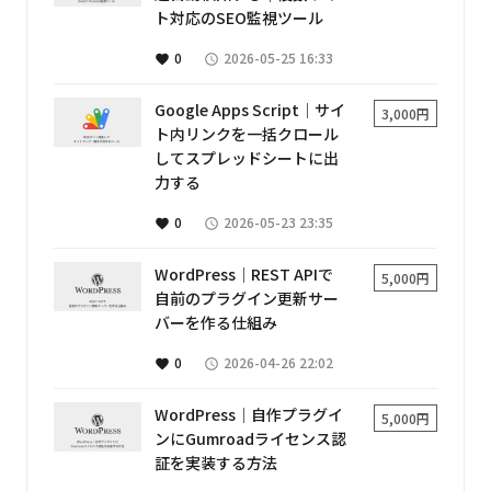
ト対応のSEO監視ツール
0
2026-05-25 16:33
favorite
access_time
Google Apps Script│サイ
3,000円
ト内リンクを一括クロール
してスプレッドシートに出
力する
0
2026-05-23 23:35
favorite
access_time
WordPress│REST APIで
5,000円
自前のプラグイン更新サー
バーを作る仕組み
0
2026-04-26 22:02
favorite
access_time
WordPress│自作プラグイ
5,000円
ンにGumroadライセンス認
証を実装する方法