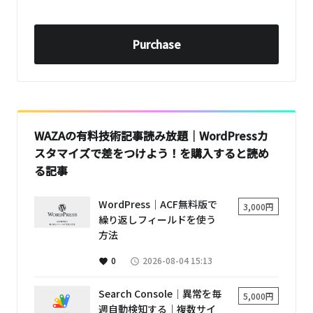
Purchase
WAZAの有料技術記事読み放題｜WordPressカ
スタマイズで差をつけよう！を購入すると読め
る記事
WordPress│ACF無料版で
3,000円
繰り返しフィールドを使う
方法
0
2026-08-04 15:13
favorite
access_time
Search Console│異常を毎
5,000円
週自動検知する｜複数サイ