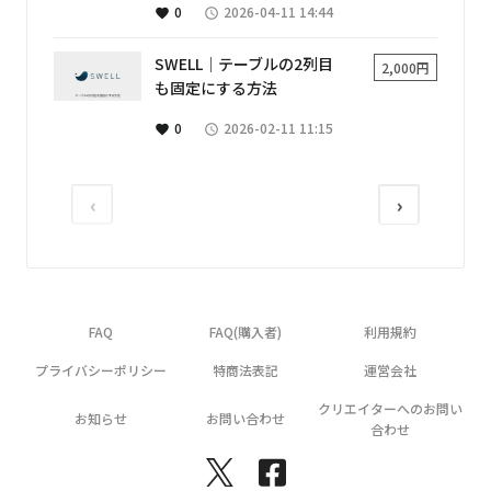
0
2026-04-11 14:44
favorite
access_time
SWELL│テーブルの2列目
2,000円
も固定にする方法
0
2026-02-11 11:15
favorite
access_time
‹
›
FAQ
FAQ(購入者)
利用規約
プライバシーポリシー
特商法表記
運営会社
クリエイターへのお問い
お知らせ
お問い合わせ
合わせ