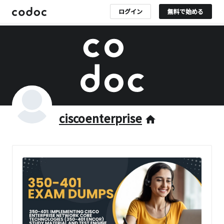
ログイン
無料で始める
ciscoenterprise
home