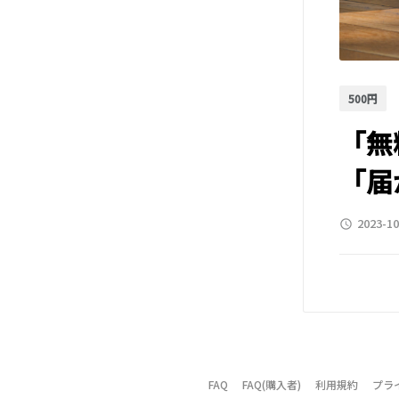
500円
「無
「届
2023-10
access_time
FAQ
FAQ(購入者)
利用規約
プラ