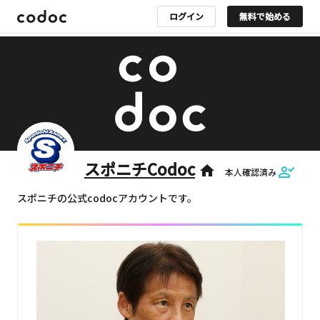
ログイン
無料で始める
スポニチCodoc
home
本人確認済み
スポニチの公式codocアカウントです。