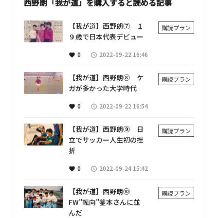
西野朗「我が道」を購入すると読める記事
【我が道】西野朗⑦ １
購読プラン
９歳で日本代表デビュー
0
2022-09-22 16:46
favorite
access_time
【我が道】西野朗⑧ ケ
購読プラン
ガが多かった大学時代
0
2022-09-22 16:54
favorite
access_time
【我が道】西野朗⑨ 日
購読プラン
立でサッカー人生初の挫
折
0
2022-09-24 15:42
favorite
access_time
【我が道】西野朗⑩
購読プラン
FW"転向"釜本さんに並
んだ