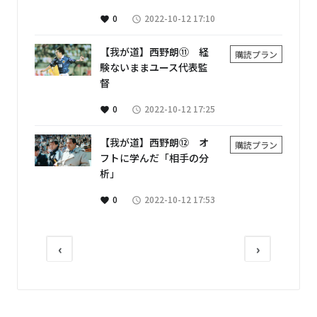
0
2022-10-12 17:10
favorite
access_time
【我が道】西野朗⑪ 経
購読プラン
験ないままユース代表監
督
0
2022-10-12 17:25
favorite
access_time
【我が道】西野朗⑫ オ
購読プラン
フトに学んだ「相手の分
析」
0
2022-10-12 17:53
favorite
access_time
‹
›