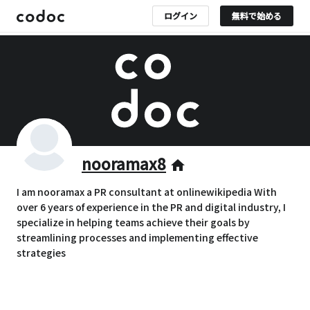
ログイン
無料で始める
nooramax8
home
I am nooramax a PR consultant at onlinewikipedia With
over 6 years of experience in the PR and digital industry, I
specialize in helping teams achieve their goals by
streamlining processes and implementing effective
strategies