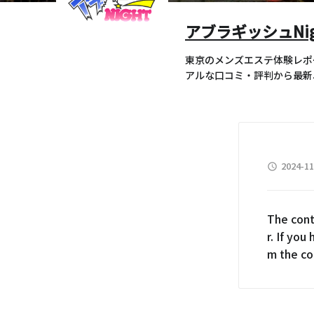
アブラギッシュNig
東京のメンズエステ体験レポ
アルな口コミ・評判から最新
2024-11
access_time
The cont
r. If you
m the co