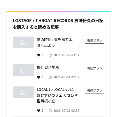
LOSTAGE / THROAT RECORDS 五味岳久の日記
を購入すると読める記事
夏の時間 : 書を捨てよ、
購読プラン
町へ出よう
0
2026-08-07 03:52
favorite
access_time
8月 : 店 / 場所
購読プラン
0
2026-08-01 02:52
favorite
access_time
LOCAL to LOCAL vol.1 :
購読プラン
おむすびカフェ くさびや
聖蹟桜ヶ丘
0
2026-07-29 03:55
favorite
access_time