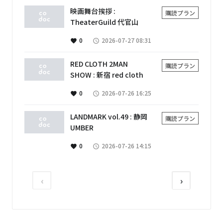
映画舞台挨拶 :
購読プラン
TheaterGuild 代官山
0
2026-07-27 08:31
favorite
access_time
RED CLOTH 2MAN
購読プラン
SHOW : 新宿 red cloth
0
2026-07-26 16:25
favorite
access_time
LANDMARK vol.49 : 静岡
購読プラン
UMBER
0
2026-07-26 14:15
favorite
access_time
‹
›