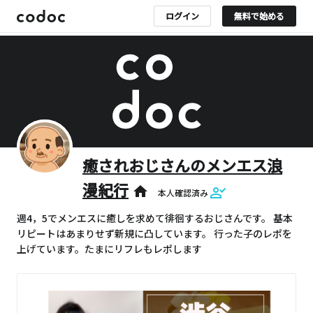
ログイン
無料で始める
癒されおじさんのメンエス浪
漫紀行
home
本人確認済み
週4，5でメンエスに癒しを求めて徘徊するおじさんです。 基本
リピートはあまりせず新規に凸しています。 行った子のレポを
上げています。たまにリフレもレポします