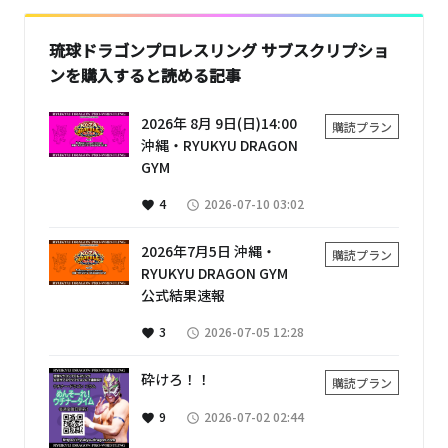
琉球ドラゴンプロレスリング サブスクリプショ
ンを購入すると読める記事
2026年 8月 9日(日)14:00
購読プラン
沖縄・RYUKYU DRAGON
GYM
4
2026-07-10 03:02
favorite
access_time
2026年7月5日 沖縄・
購読プラン
RYUKYU DRAGON GYM
公式結果速報
3
2026-07-05 12:28
favorite
access_time
砕けろ！！
購読プラン
9
2026-07-02 02:44
favorite
access_time