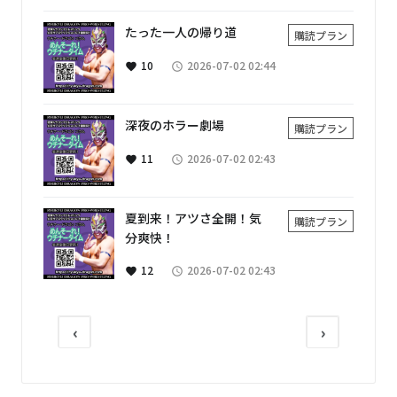
たった一人の帰り道
購読プラン
10
2026-07-02 02:44
favorite
access_time
深夜のホラー劇場
購読プラン
11
2026-07-02 02:43
favorite
access_time
夏到来！アツさ全開！気
購読プラン
分爽快！
12
2026-07-02 02:43
favorite
access_time
‹
›