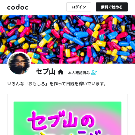
ログイン
無料で始める
セブ山
home
本人確認済み
いろんな「おもしろ」を作って日銭を稼いでいます。