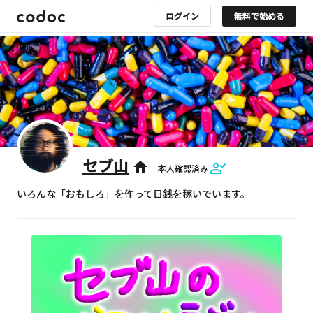
ログイン
無料で始める
セブ山
home
本人確認済み
いろんな「おもしろ」を作って日銭を稼いでいます。