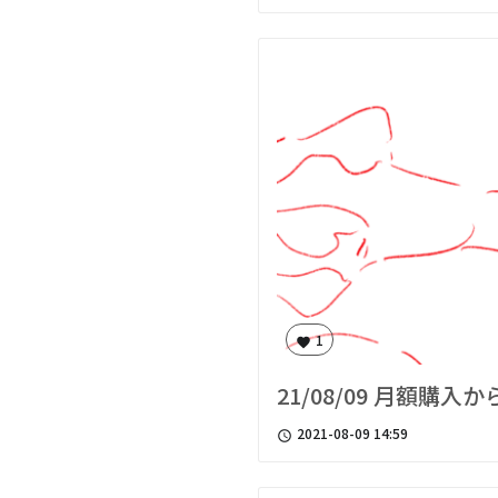
1
favorite
21/08/09 月額購
2021-08-09 14:59
access_time