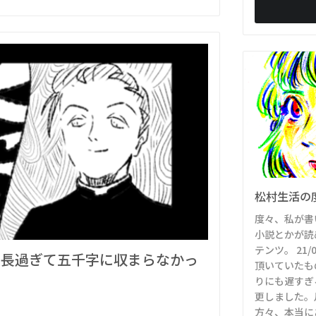
松村生活の
度々、私が書
小説とかが読
テンツ。 21
、長過ぎて五千字に収まらなかっ
頂いていたも
りにも遅すぎ
更しました。
方々、本当に