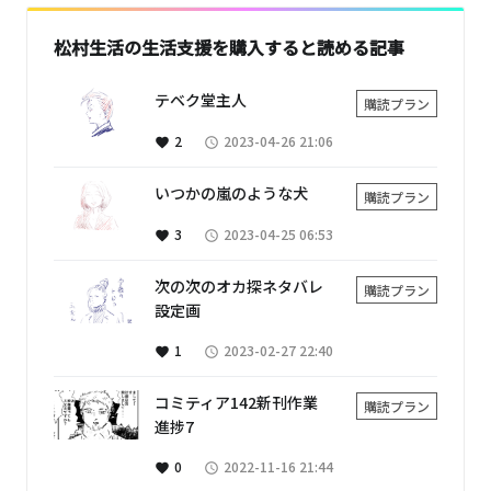
松村生活の生活支援を購入すると読める記事
テベク堂主人
購読プラン
2
2023-04-26 21:06
favorite
access_time
いつかの嵐のような犬
購読プラン
3
2023-04-25 06:53
favorite
access_time
次の次のオカ探ネタバレ
購読プラン
設定画
1
2023-02-27 22:40
favorite
access_time
コミティア142新刊作業
購読プラン
進捗7
0
2022-11-16 21:44
favorite
access_time