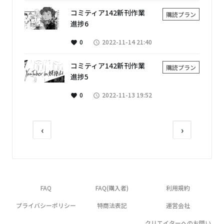
コミティア142新刊作業
購読プラン
進捗6
0
2022-11-14 21:40
favorite
access_time
コミティア142新刊作業
購読プラン
進捗5
0
2022-11-13 19:52
favorite
access_time
‹
›
FAQ
FAQ(購入者)
利用規約
プライバシーポリシー
特商法表記
運営会社
クリエイターへのお問い