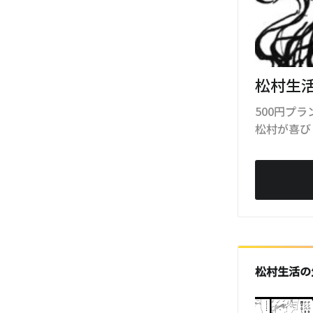
松村生
500円プ
松村が喜び
松村生活の