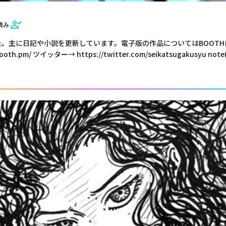
済み
た。主に日記や小説を更新しています。電子版の作品についてはBOOTHに
.booth.pm/ ツイッター→ https://twitter.com/seikatsugakusyu note