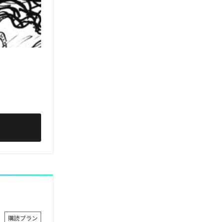
。
購読プラン