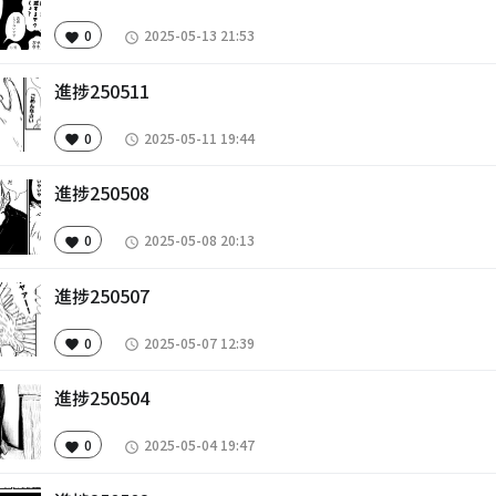
0
2025-05-13 21:53
favorite
access_time
進捗250511
0
2025-05-11 19:44
favorite
access_time
進捗250508
0
2025-05-08 20:13
favorite
access_time
進捗250507
0
2025-05-07 12:39
favorite
access_time
進捗250504
0
2025-05-04 19:47
favorite
access_time