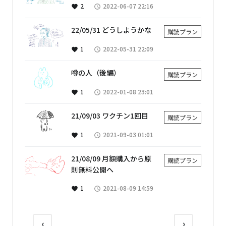
2
2022-06-07 22:16
favorite
access_time
22/05/31 どうしようかな
購読プラン
1
2022-05-31 22:09
favorite
access_time
噂の人（後編）
購読プラン
1
2022-01-08 23:01
favorite
access_time
21/09/03 ワクチン1回目
購読プラン
1
2021-09-03 01:01
favorite
access_time
21/08/09 月額購入から原
購読プラン
則無料公開へ
1
2021-08-09 14:59
favorite
access_time
‹
›