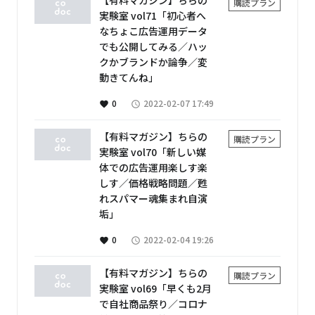
購読プラン
実験室 vol71「初心者へ
なちょこ広告運用データ
でも公開してみる／ハッ
クかブランドか論争／変
動きてんね」
0
2022-02-07 17:49
favorite
access_time
【有料マガジン】ちらの
購読プラン
実験室 vol70「新しい媒
体での広告運用楽しす楽
しす／価格戦略問題／甦
れスパマー魂集まれ自演
垢」
0
2022-02-04 19:26
favorite
access_time
【有料マガジン】ちらの
購読プラン
実験室 vol69「早くも2月
で自社商品祭り／コロナ