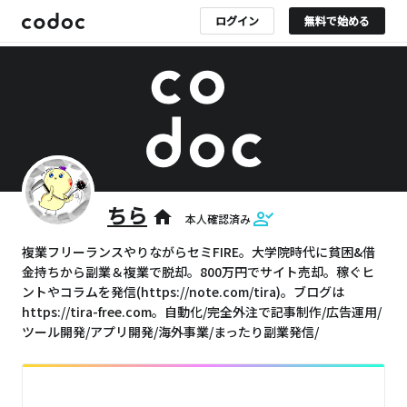
ログイン
無料で始める
ちら
home
本人確認済み
複業フリーランスやりながらセミFIRE。大学院時代に貧困&借
金持ちから副業＆複業で脱却。800万円でサイト売却。稼ぐヒ
ントやコラムを発信(https://note.com/tira)。ブログは
https://tira-free.com。自動化/完全外注で記事制作/広告運用/
ツール開発/アプリ開発/海外事業/まったり副業発信/