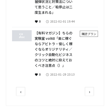
被弾状況と対策法につい
て思うこと／垢停止は二
度生まれる」
0
2022-02-01 19:44
favorite
access_time
【有料マガジン】ちらの
購読プラン
実験室 vol68「楽に稼ぐ
ならアビトラ・愉しく稼
ぐならオリジナリティ／
クリック自動化ビジネス
のコツと絶対に抑えてお
くべき注意点（）」
0
2022-01-29 23:13
favorite
access_time
‹
›