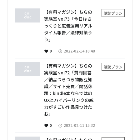
【有料マガジン】ちらの
購読プラン
実験室 vol73「今日はさ
っくりと広告運用リアル
タイム報告／法律対策う
う」
0
2022-02-14 10:48
favorite
access_time
【有料マガジン】ちらの
購読プラン
実験室 vol72「質問回答
／納品つらつら物販豆知
識／サイト売買／閑話休
題：kindle本ならではの
UXとハイパーリンクの威
力がすごい作品見つけた
お」
0
2022-02-11 15:32
favorite
access_time
【有料マガジン】ちらの