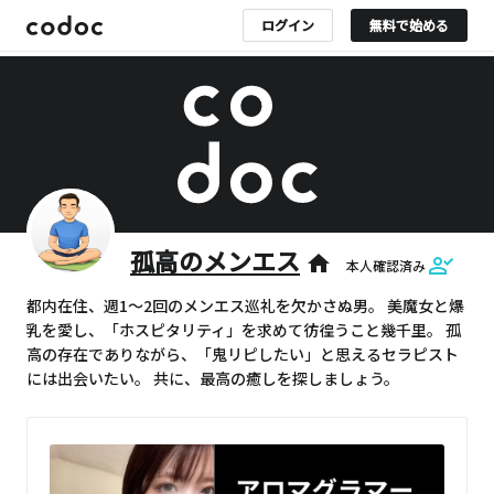
ログイン
無料で始める
孤高のメンエス
home
本人確認済み
都内在住、週1〜2回のメンエス巡礼を欠かさぬ男。 美魔女と爆
乳を愛し、「ホスピタリティ」を求めて彷徨うこと幾千里。 孤
高の存在でありながら、「鬼リピしたい」と思えるセラピスト
には出会いたい。 共に、最高の癒しを探しましょう。