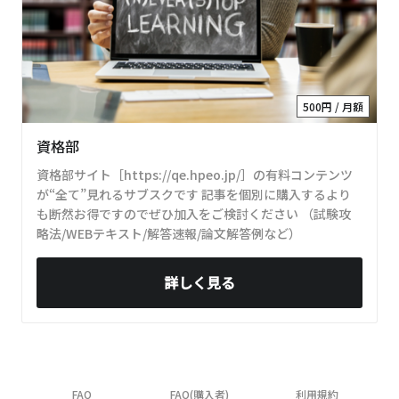
500円 / 月額
資格部
資格部サイト［https://qe.hpeo.jp/］の有料コンテンツ
が“全て”見れるサブスクです 記事を個別に購入するより
も断然お得ですのでぜひ加入をご検討ください （試験攻
略法/WEBテキスト/解答速報/論文解答例など）
詳しく見る
FAQ
FAQ(購入者)
利用規約