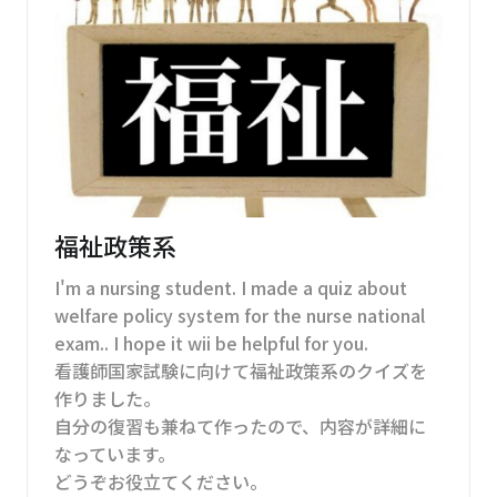
福祉政策系
I'm a nursing student. I made a quiz about
welfare policy system for the nurse national
exam.. I hope it wii be helpful for you.
看護師国家試験に向けて福祉政策系のクイズを
作りました。
自分の復習も兼ねて作ったので、内容が詳細に
なっています。
どうぞお役立てください。