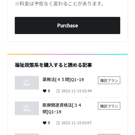
※料金は予告なく変わることがあります。
Purchase
福祉政策系を購入すると読める記事
薬務法[４５問]Q1~19
購読プラン
0
2022-11-15 02:44
favorite
access_time
医療関連資格法[３４
購読プラン
問]Q1~19
0
2022-11-15 02:07
favorite
access_time