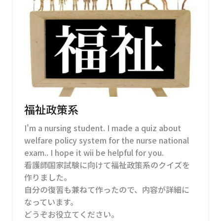
福祉政策系
I'm a nursing student. I made a quiz about
welfare policy system for the nurse national
exam.. I hope it wii be helpful for you.
看護師国家試験に向けて福祉政策系のクイズを
作りました。
自分の復習も兼ねて作ったので、内容が詳細に
なっています。
どうぞお役立てください。