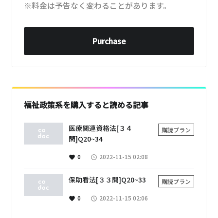
※料金は予告なく変わることがあります。
Purchase
福祉政策系を購入すると読める記事
医療関連資格法[３４
購読プラン
問]Q20~34
0
2022-11-15 02:08
favorite
access_time
保助看法[３３問]Q20~33
購読プラン
0
2022-11-15 02:06
favorite
access_time