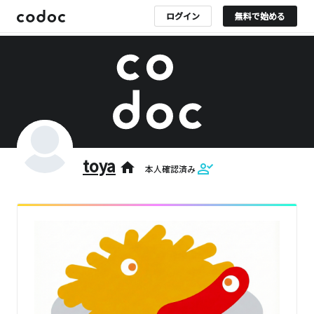
ログイン
無料で始める
toya
home
本人確認済み