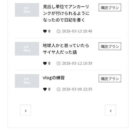
見出し単位でアンカーリ
購読プラン
ンクが付けられるように
なったので日記を書く
0
2026-03-13 20:40
favorite
access_time
地球人かと思っていたら
購読プラン
サイヤ人だった話
0
2026-03-12 10:39
favorite
access_time
vlogの練習
購読プラン
0
2026-03-08 22:35
favorite
access_time
‹
›