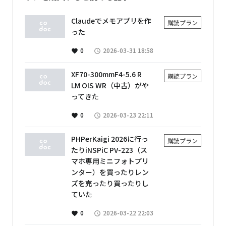
Claudeでメモアプリを作
購読プラン
った
0
2026-03-31 18:58
favorite
access_time
XF70-300mmF4-5.6 R
購読プラン
LM OIS WR（中古）がや
ってきた
0
2026-03-23 22:11
favorite
access_time
PHPerKaigi 2026に行っ
購読プラン
たりiNSPiC PV-223（ス
マホ専用ミニフォトプリ
ンター）を買ったりレン
ズを売ったり買ったりし
ていた
0
2026-03-22 22:03
favorite
access_time