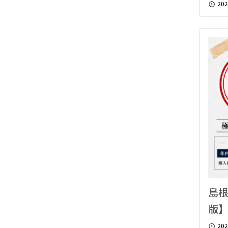
202
access_time
島根
版
202
access_time