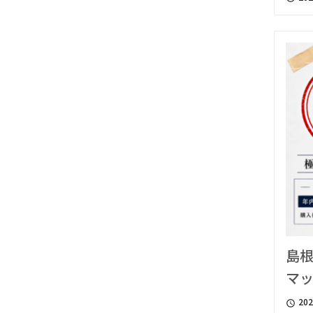
島根
マ
202
access_time