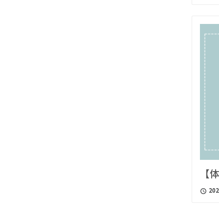
【体
202
access_time