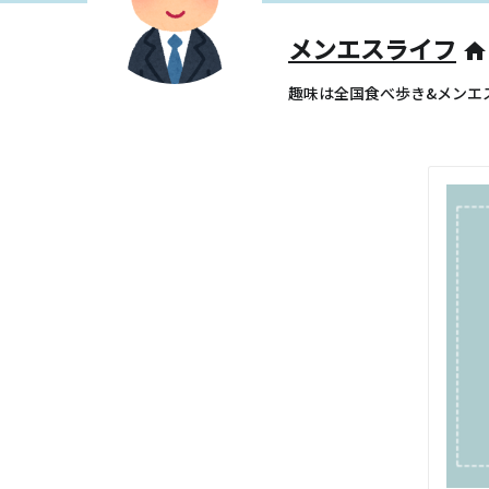
メンエスライフ
home
趣味は全国食べ歩き&メンエ