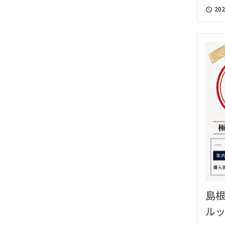
202
access_time
島根
ルッ