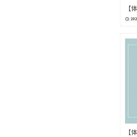
【体
202
access_time
【体