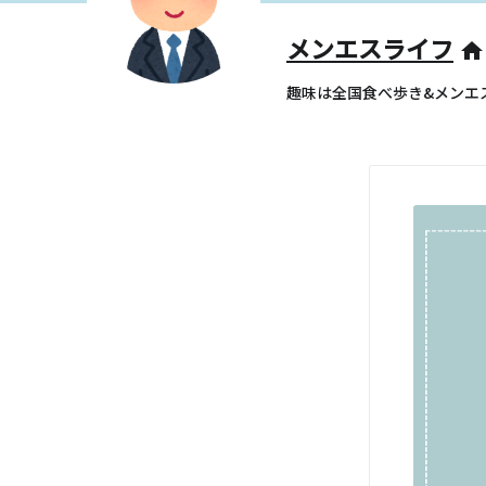
メンエスライフ
home
趣味は全国食べ歩き&メンエ