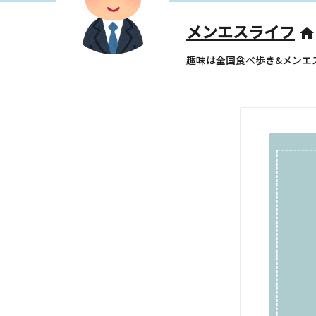
メンエスライフ
home
趣味は全国食べ歩き&メンエ