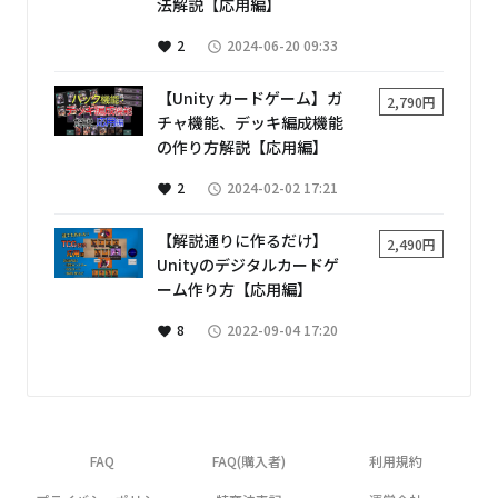
法解説【応用編】
2
2024-06-20 09:33
favorite
access_time
【Unity カードゲーム】ガ
2,790円
チャ機能、デッキ編成機能
の作り方解説【応用編】
2
2024-02-02 17:21
favorite
access_time
【解説通りに作るだけ】
2,490円
Unityのデジタルカードゲ
ーム作り方【応用編】
8
2022-09-04 17:20
favorite
access_time
FAQ
FAQ(購入者)
利用規約