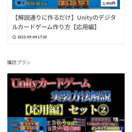
8
2,490円
favorite
【解説通りに作るだけ】Unityのデジタ
ルカードゲーム作り方【応用編】
2022-09-04 17:20
access_time
購読プラン