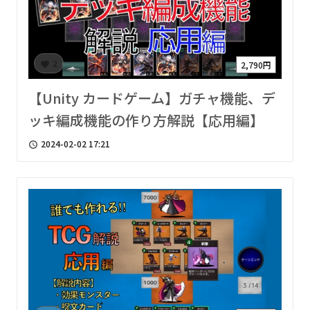
2
2,790円
favorite
【Unity カードゲーム】ガチャ機能、デ
ッキ編成機能の作り方解説【応用編】
2024-02-02 17:21
access_time