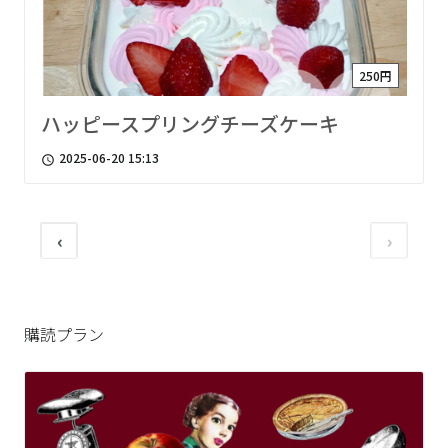
250円
ハッピースプリングチーズケーキ
2025-06-20 15:13
access_time
‹
›
購読プラン