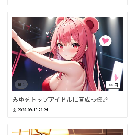
1
700円
favorite
みゆをトップアイドルに育成っ🧸🎉
2024-09-19 21:24
access_time