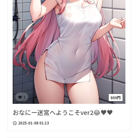
1
800円
favorite
おなにー迷宮へようこそver2😂♥♥
2025-01-08 01:13
access_time