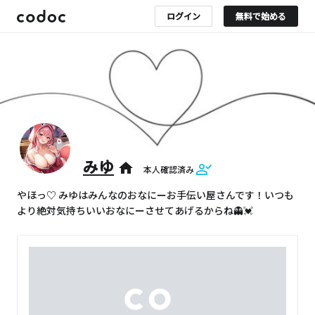
ログイン
無料で始める
みゆ
home
本人確認済み
やほっ♡ みゆはみんなのおなにーお手伝い屋さんです！いつも
より絶対気持ちいいおなにーさせてあげるからね👻💓