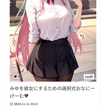
2
500円
favorite
みゆを彼女にするための選択式おなにー
げーむ♥
2024-11-11 23:13
access_time