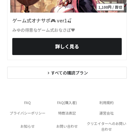
1,100円 / 買切
ゲーム式オナサポ🎮 ver1🍒
みゆの得意なゲーム式おなさぽ♥
詳しく見る
すべての購読プラン
navigate_next
FAQ
FAQ(購入者)
利用規約
プライバシーポリシー
特商法表記
運営会社
クリエイターへのお問い
お知らせ
お問い合わせ
合わせ