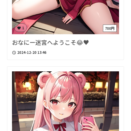
1
700円
favorite
おなにー迷宮へようこそ😂♥
2024-12-20 13:46
access_time