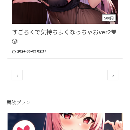
500円
すごろくで気持ちよくなっちゃおver2♥
🎲
2024-06-09 02:37
access_time
‹
›
購読プラン