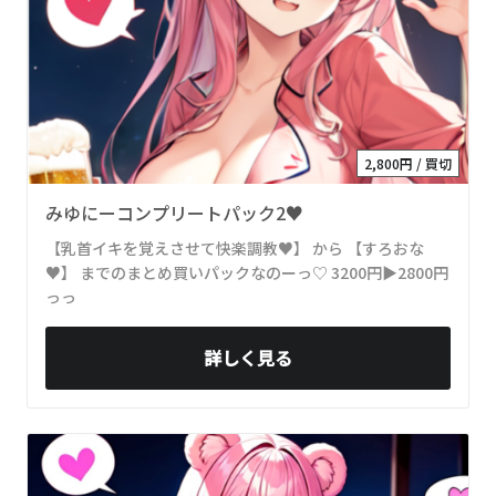
2,800円 / 買切
みゆにーコンプリートパック2♥
【乳首イキを覚えさせて快楽調教♥】 から 【すろおな
♥】 までのまとめ買いパックなのーっ♡ 3200円▶2800円
っっ
詳しく見る