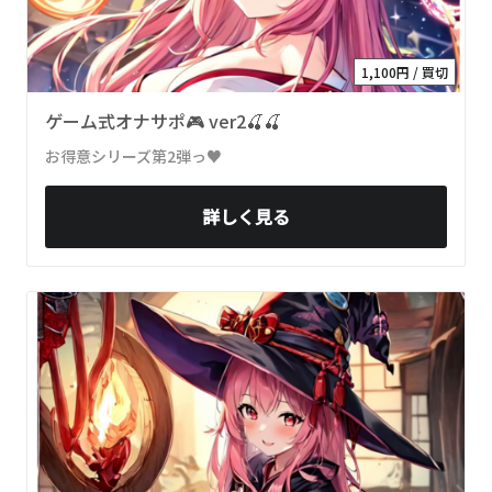
1,100円 / 買切
ゲーム式オナサポ🎮 ver2🍒🍒
お得意シリーズ第2弾っ♥
詳しく見る