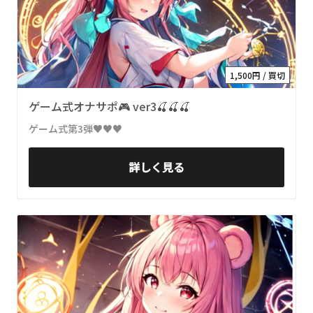
1,500円 / 買切
ゲーム式オナサポ🎮 ver3🍒🍒🍒
ゲーム式第3弾♥♥♥
詳しく見る