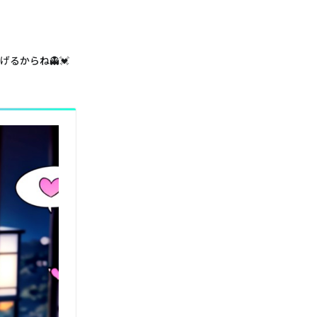
るからね👻💓