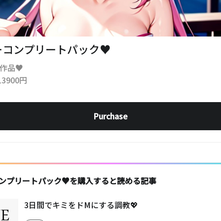
ーコンプリートパック♥
0作品♥
13900円
Purchase
ンプリートパック♥を購入すると読める記事
3日間でキミをドMにする調教💖