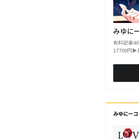
みゆに
有料記事4
17700円▶
みゆにーコ