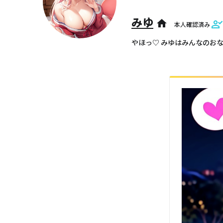
みゆ
home
本人確認済み
やほっ♡ みゆはみんなのお