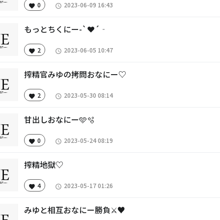
0
2023-06-09 16:43
favorite
access_time
もっとちくにー-`❤︎´‐
2
2023-06-05 10:47
favorite
access_time
搾精官みゆの拷問おなにー♡
2
2023-05-30 08:14
favorite
access_time
甘出しおなにー️🩵🫧
0
2023-05-24 08:19
favorite
access_time
搾精地獄♡
4
2023-05-17 01:26
favorite
access_time
みゆと相互おなにー勝負⚔️♥