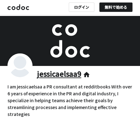
ログイン
無料で始める
jessicaelsaa9
home
I am jessicaelsaa a PR consultant at redditbooks With over
6 years of experience in the PR and digital industry, I
specialize in helping teams achieve their goals by
streamlining processes and implementing effective
strategies