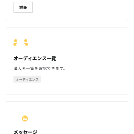
詳細
オーディエンス一覧
購入者一覧を確認できます。
オーディエンス
メッセージ