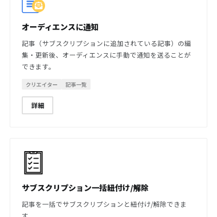
オーディエンスに通知
記事（サブスクリプションに追加されている記事）の編
集・更新後、オーディエンスに手動で通知を送ることが
できます。
クリエイター
記事一覧
詳細
サブスクリプション一括紐付け/解除
記事を一括でサブスクリプションと紐付け/解除できま
す。