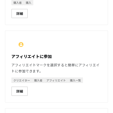
購入者
購入
詳細
アフィリエイトに参加
アフィリエイトマークを選択すると簡単にアフィリエイ
トに参加できます。
クリエイター
購入者
アフィリエイト
購入一覧
詳細