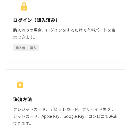
ログイン（購入済み）
購入済みの場合、ログインをするだけで有料パートを表
示できます。
購入者
購入
決済方法
クレジットカード、デビットカード、プリペイド型クレ
ジットカード、Apple Pay、Google Pay、コンビニで決済
できます。