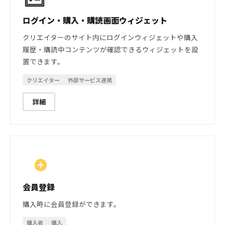
ログイン・購入・購読画面ウィジェット
クリエイターのサイト内にログインウィジェットや購入
履歴・購読中コンテンツが確認できるウィジェットを設
置できます。
クリエイター
外部サービス連携
詳細
会員登録
購入時に会員登録ができます。
購入者
購入