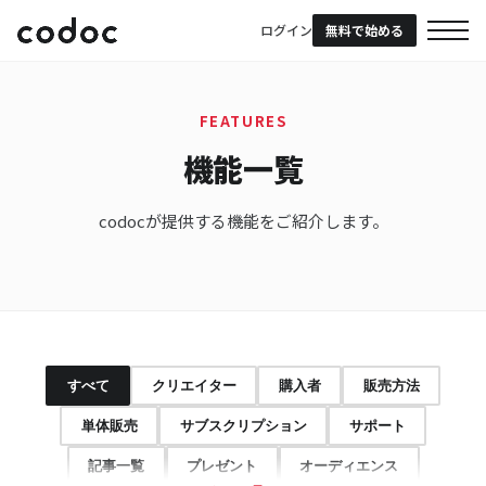
ログイン
無料で始める
FEATURES
機能一覧
codocが提供する機能をご紹介します。
すべて
クリエイター
購入者
販売方法
単体販売
サブスクリプション
サポート
記事一覧
プレゼント
オーディエンス