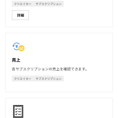
クリエイター
サブスクリプション
詳細
売上
各サブスクリプションの売上を確認できます。
クリエイター
サブスクリプション