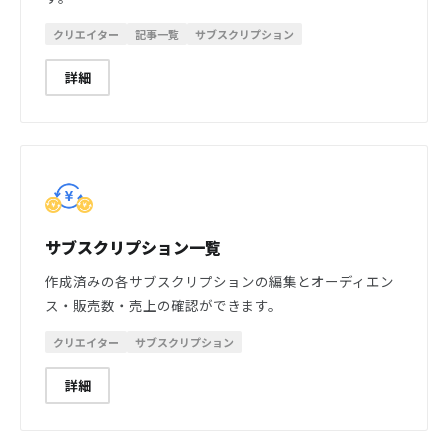
クリエイター
記事一覧
サブスクリプション
詳細
サブスクリプション一覧
作成済みの各サブスクリプションの編集とオーディエン
ス・販売数・売上の確認ができます。
クリエイター
サブスクリプション
詳細