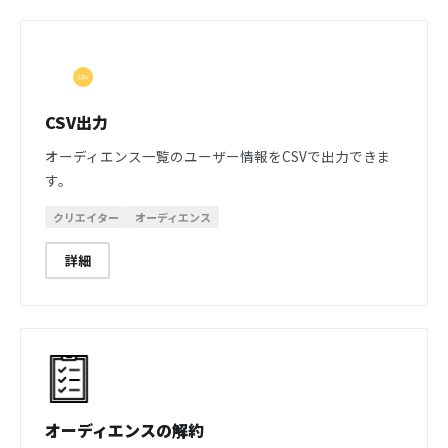
CSV出力
オーディエンス一覧のユーザー情報をCSVで出力できま
す。
クリエイター
オーディエンス
詳細
オーディエンスの解約