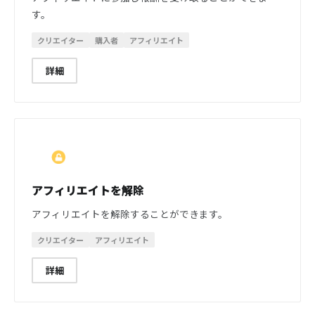
す。
クリエイター
購入者
アフィリエイト
詳細
アフィリエイトを解除
アフィリエイトを解除することができます。
クリエイター
アフィリエイト
詳細