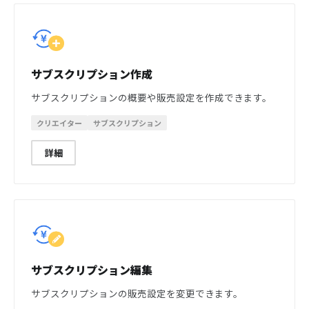
サブスクリプション作成
サブスクリプションの概要や販売設定を作成できます。
クリエイター
サブスクリプション
詳細
サブスクリプション編集
サブスクリプションの販売設定を変更できます。