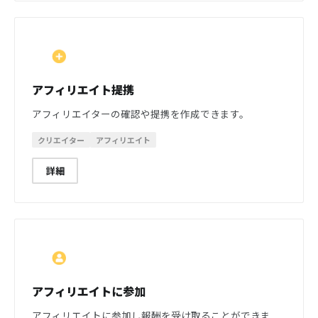
アフィリエイト提携
アフィリエイターの確認や提携を作成できます。
クリエイター
アフィリエイト
詳細
アフィリエイトに参加
アフィリエイトに参加し報酬を受け取ることができま