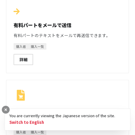
有料パートをメールで送信
有料パートのテキストをメールで再送信できます。
購入者
購入一覧
詳細
購入一覧
You are currently viewing the Japanese version of the site.
これまでの購入履歴を確認できます。
Switch to English
購入者
購入一覧