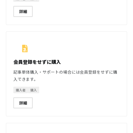
詳細
会員登録をせずに購入
記事単体購入・サポートの場合には会員登録をせずに購
入できます。
購入者
購入
詳細